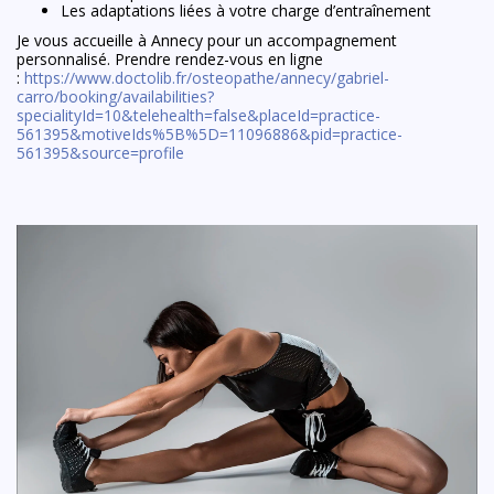
Les adaptations liées à votre charge d’entraînement
Je vous accueille à Annecy pour un accompagnement
personnalisé. Prendre rendez-vous en ligne
:
https://www.doctolib.fr/osteopathe/annecy/gabriel-
carro/booking/availabilities?
specialityId=10&telehealth=false&placeId=practice-
561395&motiveIds%5B%5D=11096886&pid=practice-
561395&source=profile